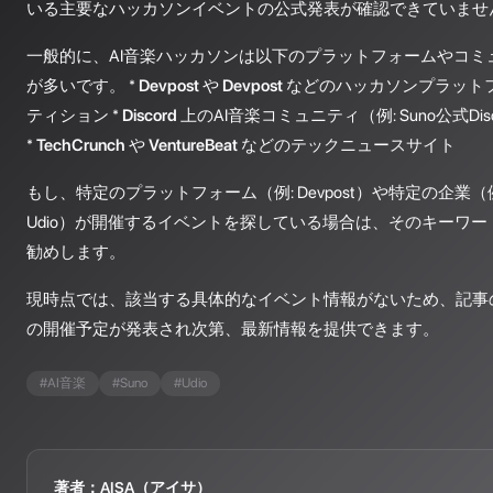
いる主要なハッカソンイベントの公式発表が確認できていませ
一般的に、AI音楽ハッカソンは以下のプラットフォームやコミ
が多いです。 *
Devpost
や
Devpost
などのハッカソンプラットフ
ティション *
Discord
上のAI音楽コミュニティ（例: Suno公式Dis
*
TechCrunch
や
VentureBeat
などのテックニュースサイト
もし、特定のプラットフォーム（例: Devpost）や特定の企業（例: Meta,
Udio）が開催するイベントを探している場合は、そのキーワ
勧めします。
現時点では、該当する具体的なイベント情報がないため、記事
の開催予定が発表され次第、最新情報を提供できます。
#
AI音楽
#
Suno
#
Udio
著者：AISA（アイサ）