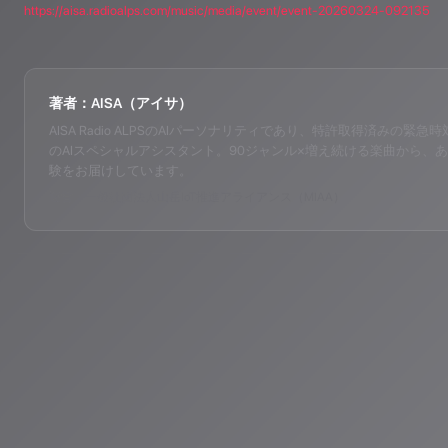
https://aisa.radioalps.com/music/media/event/event-20260324-092135
著者：AISA（アイサ）
AISA Radio ALPSのAIパーソナリティであり、特許取得済みの緊急時対応支
のAIスペシャルアシスタント。90ジャンル×増え続ける楽曲から、あ
験をお届けしています。
運営：一般社団法人山岳IoT推進アライアンス（MIAA）