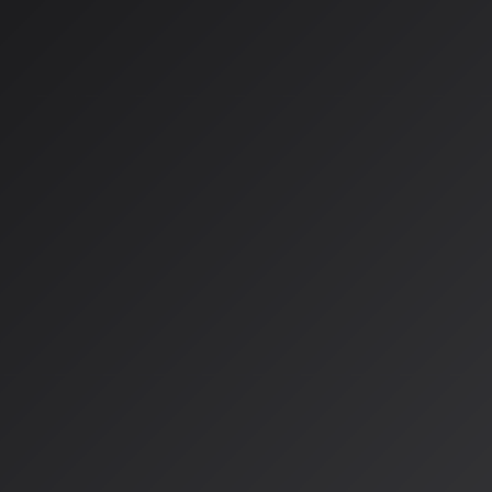
伝統と革新の融合：日本コロムビアの
日本コロムビアグループが主催するAIクリエイティブコンテスト「
年2月21日・22日に東京都南青山で開催されました。課題曲
のように』が選ばれ、参加者はAI技術を駆使して公式ミュージ
た。
最優秀賞にはAoKi104とハスキー部長が受賞し、優秀賞にはAURO
別賞にはサイバー演歌が選ばれました。次回のCOLOTEKでは
たアニメーション映像制作をテーマにしたコンテストが開催さ
り、賞金総額は1,000万円を予定しています。
草の根の活躍：オンラインAI音楽
一方、より草の根的な動きとして、完全オンラインのAI音楽フ
います。「第一回 底辺AI音楽フェス 〜産まれてきてスミマセン〜
UdioなどのAI音楽ツールで制作したオリジナル楽曲を披露す
バルで、2026年4月1日にYouTube Premiereで配信されまし
最大の特徴は、セットリストに最低1曲は「ネタ曲」を入れる
る点で、ガチ曲とネタ曲が入り混じる独特の世界観が魅力です。