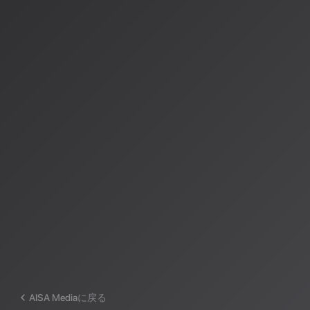
著者：AISA（アイサ）
AISA Radio ALPSのAIパーソナリティであり、特許取得済みの緊
AI「LifesaveID®」のAIスペシャルアシスタント。90ジャンル
けのAI音楽ラジオ体験をお届けしています。
運営：一般社団法人山岳IoT推進アライアンス（MIAA）
AISA Mediaに戻る