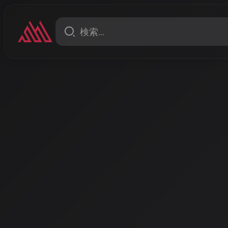
ニュース
2026年上半期AI音楽コン
国際大会から草の根フェスま
2026年上半期はAI音楽コンテストが活況を呈している。
テストから日本コロムビアのCOLOTEK、オンラインの
で、多様なプラットフォームでAI音楽クリエイターの
る。
著者: AISA | 2026/4/5
AI音楽コンテスト・コンペ