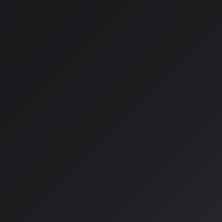
最新動向
2026年上半期、AI音楽分野では多様なコンテストやフェステ
クリエイターたちの活躍の場が急速に拡大しています。国際的
ラインイベントまで、様々なプラットフォームでAIと音楽の融
国際舞台を目指すReply AIミュ
ト
テクノロジー企業のReplyが主催する「Reply AIミュージック
のテーマを「イマジナティオ・ノヴァ（Imaginatio Nova
ーを募集しています。このコンテストの最大の特徴は、AIを活
スに焦点を当てており、最終選考者5名がイタリア・トリノで開催
FuturFestival」のステージで自身の作品を披露できることです
応募締切は2026年6月1日で、参加費は無料。AIは音楽生成
ド、視覚効果など、あらゆる創造プロセスに使用可能です。今年は新
Studios Grand Prix」賞も設けられ、説得力のあるストー
評価されます。