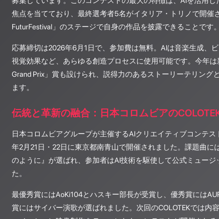
募集しています。このコンテストの最大の特徴は、AIを活用し
焦点を当てており、最終選考者5名がイタリア・トリノで開催され
FuturFestival」のステージで自身の作品を披露できることです
応募締切は2026年6月1日で、参加費は無料。AIは音楽生成
視覚効果など、あらゆる創造プロセスに使用可能です。今年は新たに「Re
Grand Prix」賞も設けられ、説得力のあるストーリーテリング
ます。
伝統と革新の融合：日本コロムビアのCOLOTE
日本コロムビアグループが主催するAIクリエイティブコンテスト「C
年2月21日・22日に東京都南青山で開催されました。課題曲
のように』が選ばれ、参加者はAI技術を駆使して公式ミュージ
た。
最優秀賞にはAoKi104とハスキー部長が受賞し、優秀賞にはAUROR
賞にはサイバー演歌が選ばれました。次回のCOLOTEKでは内