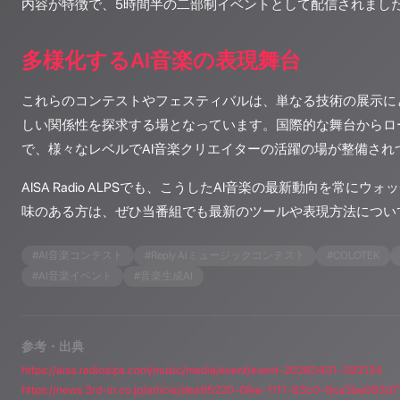
内容が特徴で、5時間半の二部制イベントとして配信されまし
多様化するAI音楽の表現舞台
これらのコンテストやフェスティバルは、単なる技術の展示にと
しい関係性を探求する場となっています。国際的な舞台からロ
で、様々なレベルでAI音楽クリエイターの活躍の場が整備され
AISA Radio ALPSでも、こうしたAI音楽の最新動向を常にウ
味のある方は、ぜひ当番組でも最新のツールや表現方法につい
#
AI音楽コンテスト
#
Reply AIミュージックコンテスト
#
COLOTEK
#
AI音楽イベント
#
音楽生成AI
参考・出典
https://aisa.radioalps.com/music/media/event/event-20260401-092124
https://news.3rd-in.co.jp/article/dea95220-0fee-11f1-83c0-9ca3ba083d7