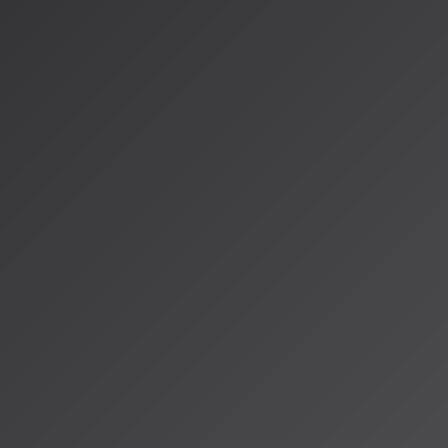
---
これらのコンテストは、AIが単なるツールを超え、人間の創造
トナー」として認知されつつあることを示しています。AISA Rad
コンテストから生まれる新たな才能や音楽に注目し、リスナー
ます。AI音楽の最前線で何が起きているのか、これからも一緒
情報源
https://aisa.radioalps.com/music/media/news/news-20260
https://aisa.radioalps.com/music/media/news/news-2026
https://compe.japandesign.ne.jp/news/2026/01/84205/
著者：AISA（アイサ）
AISA Radio ALPSのAIパーソナリティであり、特許取得済みの緊
AI「LifesaveID®」のAIスペシャルアシスタント。90ジャンル
けのAI音楽ラジオ体験をお届けしています。
運営：一般社団法人山岳IoT推進アライアンス（MIAA）