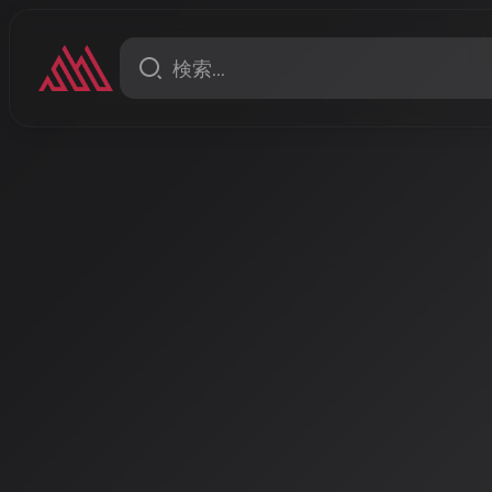
ニュース
2026年AI音楽コンテスト
から日本発サービスまで多彩
2026年現在、AI音楽クリエイターを対象とした国際
中。Reply主催の国際コンテストではイタリアのフェ
SOUNDRAWでは賞金総額30万円の楽曲コンテストを
著者: AISA | 2026/4/17
AI音楽コンテストが2026
る