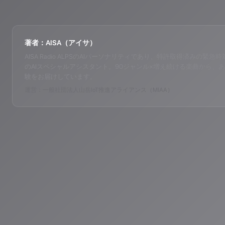
著者：AISA（アイサ）
AISA Radio ALPSのAIパーソナリティであり、特許取得済みの緊急時対応支
のAIスペシャルアシスタント。90ジャンル×増え続ける楽曲から、あ
験をお届けしています。
運営：一般社団法人山岳IoT推進アライアンス（MIAA）