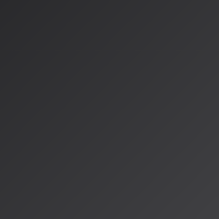
スト
日本発のAI作曲サービス「SOUNDRAW」も、現在楽曲コンテスト「B
を開催中です。著作権的にクリーンな楽曲生成を強みとする同
募集されており、
賞金総額は30万円
に上ります。
初心者でも参加しやすいよう、生成した楽曲をそのまま応募で
はミリオンセラー作家の前迫潤哉氏ら豪華な面々が名を連ねて
日本コロムビア主催「COLOTEK
日本コロムビアグループが主催するAIクリエイティブコンテスト
ク）」も注目を集めています。第1回のテーマは「美空ひばり
源をもとに映像作品を制作する内容です。最優秀作品は「公式
て採用される予定で、2026年2月に東京・港区のBAROOMで
AI音楽界の「グラミー賞」も始動
世界的には、サブスクプラットフォームFanvueが運営する「
アワード」が7月1日から応募受付を開始。運営側はこれを「A
長させる野心を表明しており、
総額1万ドル（約144万円）
の賞