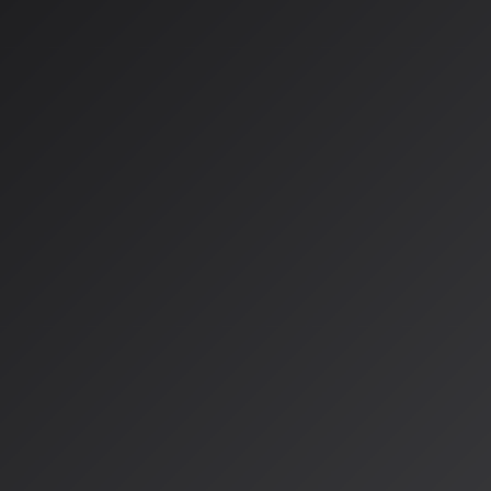
AI技術の急速な進化に伴い、AIと音楽の融合を競うクリエイ
活況を呈しています。2026年4月現在、特に注目すべき複数
リエイターたちに新たなチャンスを提供しています。
国際舞台を目指す「Reply AIミ
スト 2026」
国際テクノロジー企業のReplyが主催する「Reply AIミュージ
界中のクリエイターを募集しています。今年のテーマは「イマ
（Imaginatio Nova）」で、AIを人間の創造性の代替では
を開くツールとして捉えることを掲げています。
応募締切は2026年6月1日
で、参加費は無料。最大の魅力は、
トリノで開催されるヨーロッパ有数の電子音楽・デジタルアート
FuturFestival」のステージで自身の作品をライブ披露でき
た「Reply AI Studios Grand Prix」賞では、優れたス
せた作品が表彰されます。
日本発AIサービス「SOUNDRA