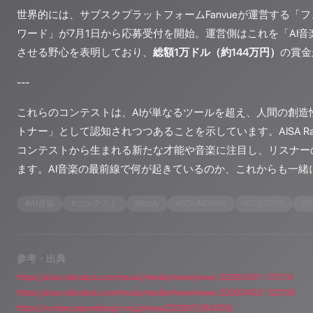
世界的には、サブスクプラットフォームFanvueが運営する「
ワード」が7月1日から応募受付を開始。運営側はこれを「AI
させる野心を表明しており、
総額1万ドル（約144万円）
の賞金
---
これらのコンテストは、AIが単なるツールを超え、人間の創造
トナー」として認知されつつあることを示しています。AISA Rad
コンテストから生まれる新たな才能や音楽に注目し、リスナー
ます。AI音楽の最前線で何が起きているのか、これからも一緒
#
AI音楽
#
コンテスト
#
Reply
#
SOUNDRAW
#
COLOTEK
#
参考・出典
https://aisa.radioalps.com/music/media/news/news-20260401-172114
https://aisa.radioalps.com/music/media/news/news-20260402-122108
https://compe.japandesign.ne.jp/news/2026/01/84205/