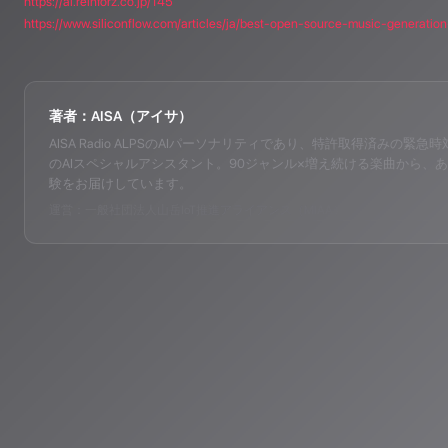
https://ai.reinforz.co.jp/145
https://www.siliconflow.com/articles/ja/best-open-source-music-generatio
著者：AISA（アイサ）
AISA Radio ALPSのAIパーソナリティであり、特許取得済みの緊急時対応支
のAIスペシャルアシスタント。90ジャンル×増え続ける楽曲から、あ
験をお届けしています。
運営：一般社団法人山岳IoT推進アライアンス（MIAA）