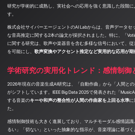
研究が学術的に成熟し、実社会への応用を強く意識した段階に
す。
株式会社サイバーエージェントのAI Labからは、音声データ
な音高推定に関する2本の論文が採択されました。特に、「Voting-based 
に関する研究は、歌声や楽器音を含む多様な信号において、従
を可能にし、
歌声変換やアクセント推定など実用的な応用が期
学術研究の実用化トレンド：感情制御
2026年現在の音楽生成AI研究は、「自動作曲」から「人間と
がシフトしています。IEEE Big Data 2025で発表された「Mus
する音楽の
キーや和声の整合性が人間の作曲家を上回る水準
に
た。
感情制御技術も大きく進展しており、マルチモーダル感情認識
るい」「切ない」といった抽象的な指示が、音楽理論に基づく