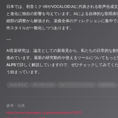
日本では、初音ミク V6やVOCALOID:AIに代表される歌声合
と進化に独自の影響を与えています。AIによる自律的な歌唱表
細部の調整から解放され、楽曲全体のディレクションに集中で
作スタイルが一般化しつつあります。
---
AI音楽研究は、論文としての新発見から、私たちの日常的な創
進めています。最新の研究動向や使えるツールについてもっと
ALPS
で詳しく解説していますので、ぜひチェックしてみてく
う始まっています。
#
AI音楽研究
#
ICASSP 2026
#
オープンソースモデル
#
感情制御
参考・出典
https://www.cyberagent.co.jp/news/detail/id=32972