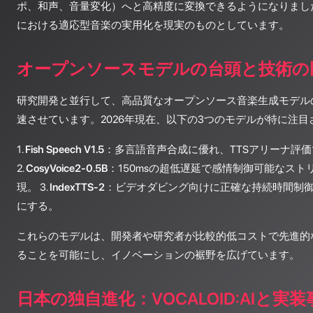
ポ、和声、音量変化）へと高精度に変換できるようになりまし
における適応型音楽の実用化を現実のものとしています。
オープンソースモデルの台頭と技術の
研究開発と並行して、高品質なオープンソース音楽生成モデル
速させています。2026年現在、以下の3つのモデルが特に注
1.
Fish Speech V1.5
：多言語音声合成に優れ、TTSアリーナ評価で
2.
CosyVoice2-0.5B
：150msの超低遅延で感情制御可能なス
現。 3.
IndexTTS-2
：ビデオダビング向けに正確な持続時間制
にする。
これらのモデルは、開発者や研究者が比較的低コストで先進的な
ることを可能にし、イノベーションの裾野を広げています。
日本の独自進化：VOCALOID:AIと実装