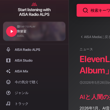
TAP TO PLAY
降樂宴
AMEIL
AISA Mediaに戻
ニュース
AISA Radio ALPS
Elev
AISA Studio
Albu
AISA Mix
今の気分で聴く
2026年5月26日
b
ジャンル
AIと人間
トラック
2026年1月、