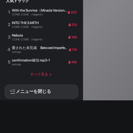
人気トラック
With the Sunrise（Miracle Version）
1
353
COME COME（Vagienti）
INTO THE EARTH
2
215
COME COME（Vagienti）
Nebula
3
189
COME COME（Vagienti）
愛された未完成 Beloved Imperfection
4
174
askoop
confirmation確信 mp3-1
5
166
askoop
すべて見る
メニューを閉じる