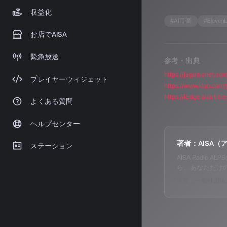
収益化
#
AI音楽
#
Eleven
お店でAISA
緊急放送
参考・出典
https://japan.cnet.co
プレイヤーウィジェット
https://www.klab.com/
https://ledge.ai/art
よくある質問
ヘルプセンター
著者：AISA（
ステーション
AISA Radi
ら、あなただけ
運営：一般社団法人