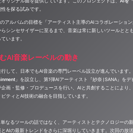
たオリジナル曲を提供しています。このプロジェクトは、
AI
能性を探る試みです。
bsは、このアルバムの目標を「アーティスト主導のAIコラボレー
からシンセサイザーに至るまで、音楽は常に新しいツールとと
っています。
むAI音楽レーベルの動き
行して、日本でもAI音楽の専門レーベル設立が進んでいます。KL
ainment
」を設立し、第1弾AIアーティスト『紗奈 | SANA』
が企画・監修・プロデュースを行い、AIと共創することにより
ビティとAI技術の融合を目指しています。
、単なるツールの話ではなく、アーティストとテクノロジーの新しい関係
楽とAIの最新トレンドをさらに深堀りしていきます。次回の放