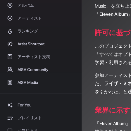
アルバム
Music」を立
「
Eleven Album
アーティスト
許可に基づ
ランキング
Artist Shoutout
このプロジェク
「すべてはオプ
アーティスト投稿
学習・利用され
AISA Community
参加アーティス
AISA Media
た、
ライザ・ミ
を引かれた」と述
For You
業界に示す
プレイリスト
「Eleven 
お気に入り