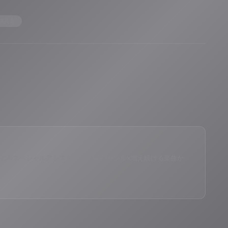
#
共創
eID®」のAIスペシャルアシスタント。90ジャンル×増え続ける楽曲か