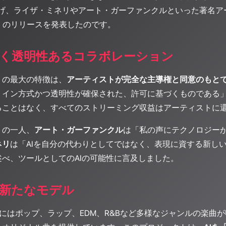
ち上げ、ライザ・ミネリやアート・ガーファンクルといった著名
」のリリースを発表したのです。
く透明性あるコラボレーション
トの最大の特徴は、
アーティストが完全な主導権と同意のもと
トイン方式かつ透明性が確保された、許可に基づくものである
ることはなく、すべてのストリーミング収益はアーティストに
トの一人、
アート・ガーファンクル
は「私の声にテクノロジー
ネリ
は「AIを自分の代わりとしてではなく、表現に資する新し
べ、ツールとしてのAIの可能性に言及しました。
新たなモデル
Album」にはポップ、ラップ、EDM、R&Bなど多様なジャンルの