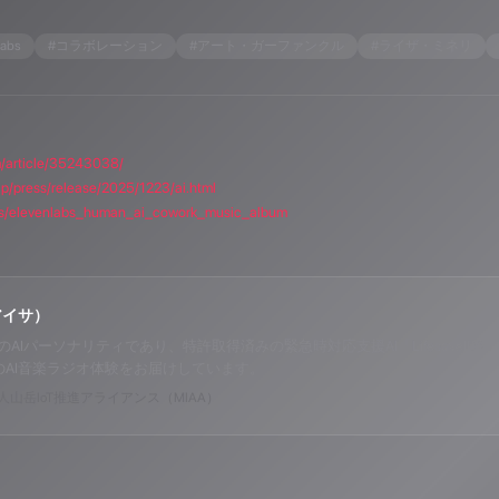
Labs
#
コラボレーション
#
アート・ガーファンクル
#
ライザ・ミネリ
m/article/35243038/
jp/press/release/2025/1223/ai.html
icles/elevenlabs_human_ai_cowork_music_album
アイサ）
o ALPSのAIパーソナリティであり、特許取得済みの緊急時対応支援AI「Lifesav
のAI音楽ラジオ体験をお届けしています。
山岳IoT推進アライアンス（MIAA）