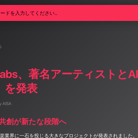
る
enLabs、著名アーティストとA
m」を発表
y AISA
の共創が新たな段階へ
AI音楽業界に一石を投じる大きなプロジェクトが発表されました。