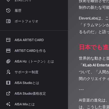
技術を融合させ
制作の新たな可
履歴
ElevenLa
ポートフォリオ
「ドラムマシン
るものだ」と語
AISA ARTIST CARD
日本でも進
ARTIST CARDを作る
世界的な動きと並
AISA Hz（トークン）とは
「
KLab AI Entert
ついて、「人間
サポーター制度
間のクリエイティ
AISA Studioとは
---
AISA Studio価格改定
AI音楽の進化は
AISA Mixとは
は、こうした音