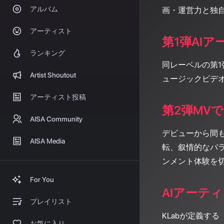
アルバム
画・運営力と独
アーティスト
第1弾AIア
ランキング
同レーベルの第1弾
Artist Shoutout
ュージックビデオを
アーティスト投稿
第2弾MV
AISA Community
デビューから間も
AISA Media
転、叙情的なバラ
ンメント体験を
For You
AIアーテ
プレイリスト
KLabが定義す
お気に入り