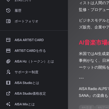
ィストは人間の
監修・プロデュ
履歴
ビジネスモデル
ポートフォリオ
ズ販売、企業や
AISA ARTIST CARD
AI音楽市
ARTIST CARDを作る
米国ではAI生成
事例がなく、日
AISA Hz（トークン）とは
ーケットの開拓
サポーター制度
---
AISA Studioとは
AISA Radi
AISA Studio価格改定
SANA』の楽曲
AISA Mixとは
#
AI音楽
#
AIア