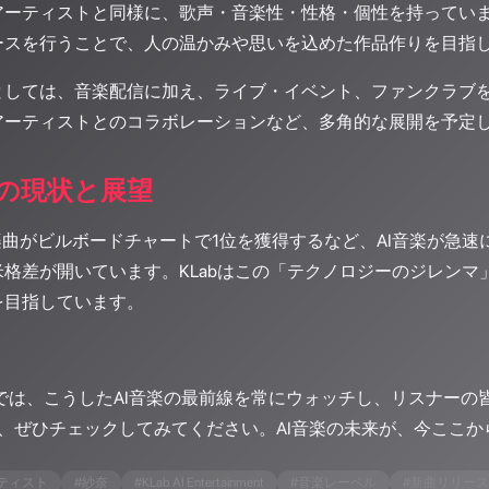
アーティストと同様に、歌声・音楽性・性格・個性を持ってい
ースを行うことで、人の温かみや思いを込めた作品作りを目指
としては、音楽配信に加え、ライブ・イベント、ファンクラブ
アーティストとのコラボレーションなど、多角的な展開を予定
場の現状と展望
楽曲がビルボードチャートで1位を獲得するなど、AI音楽が急
米格差が開いています。KLabはこの「テクノロジーのジレン
を目指しています。
o ALPSでは、こうしたAI音楽の最前線を常にウォッチし、リスナ
も、ぜひチェックしてみてください。AI音楽の未来が、今ここ
ーティスト
#
紗奈
#
KLab AI Entertainment
#
音楽レーベル
#
新曲リリース