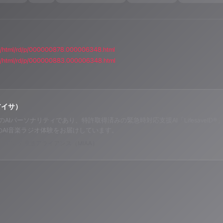
ain/html/rd/p/000000878.000006348.html
ain/html/rd/p/000000883.000006348.html
アイサ）
o ALPSのAIパーソナリティであり、特許取得済みの緊急時対応支援AI「Lifesav
のAI音楽ラジオ体験をお届けしています。
山岳IoT推進アライアンス（MIAA）