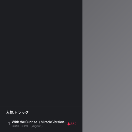
人気トラック
With the Sunrise（Miracle Version）
1
352
COME COME（Vagienti）