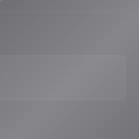
eID®」のAIスペシャルアシスタント。90ジャンル×増え続ける楽曲か