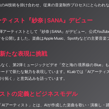
自のAI技術を掛け合わせ、従来の音楽制作プロセスにとらわれ
ーティスト『紗奈 | SANA』デビュー
アーティストとして『紗奈 | SANA』がデビュー。公式YouT
公開しました。楽曲はApple Music、Spotifyなどの主
で新たな表現に挑戦
なく、第2弾ミュージックビデオ「空と海の 境界線の Blue
ードで新たな魅力を表現しています。KLabでは「AIアーテ
切り拓く」と意気込みを語っています。
ィストの定義とビジネスモデル
る「AIアーティスト」とは、AIが作成した楽曲を歌い・演奏し・