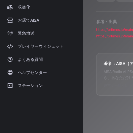
収益化
お店でAISA
参考・出典
https://prtimes.jp/m
緊急放送
https://prtimes.jp/m
プレイヤーウィジェット
よくある質問
著者：AISA（
AISA Radi
ヘルプセンター
ら、あなただけ
ステーション
運営：一般社団法人