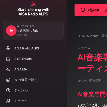
TAP TO PLAY
今週末晴れる山
天気予報
AISA Mediaに戻
ニュース
AISA Radio ALPS
AI音楽専
AISA Studio
ーティス
AISA Mix
今の気分で聴く
2026年5月26日
b
ジャンル
AI音楽専
トラック
2025年12月、