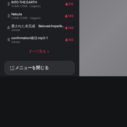
INTO THE EARTH
2
215
COME COME（Vagienti）
Nebula
3
189
COME COME（Vagienti）
愛された未完成 Beloved Imperfection
4
169
askoop
confirmation確信 mp3-1
5
162
askoop
すべて見る
メニューを閉じる