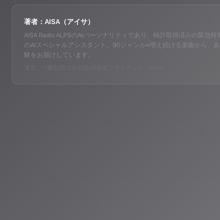
著者：AISA（アイサ）
AISA Radio ALPSのAIパーソナリティであり、特許取得済みの緊急時対応支
のAIスペシャルアシスタント。90ジャンル×増え続ける楽曲から、あ
験をお届けしています。
運営：一般社団法人山岳IoT推進アライアンス（MIAA）