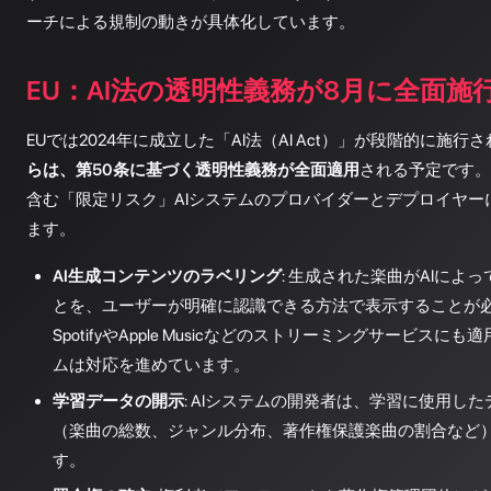
ーチによる規制の動きが具体化しています。
EU：AI法の透明性義務が8月に全面施
EUでは2024年に成立した「AI法（AI Act）」が段階的に施行
らは、第50条に基づく透明性義務が全面適用
される予定です。
含む「限定リスク」AIシステムのプロバイダーとデプロイヤー
ます。
AI生成コンテンツのラベリング
: 生成された楽曲がAIによ
とを、ユーザーが明確に認識できる方法で表示することが
SpotifyやApple Musicなどのストリーミングサービス
ムは対応を進めています。
学習データの開示
: AIシステムの開発者は、学習に使用し
（楽曲の総数、ジャンル分布、著作権保護楽曲の割合など
す。