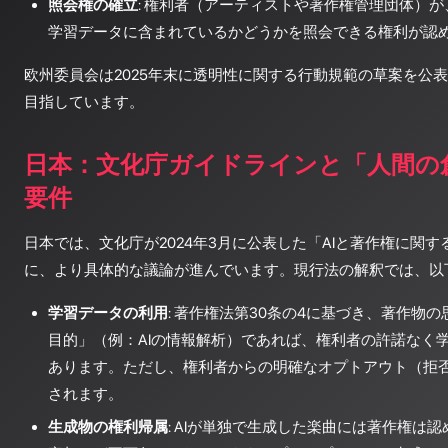
照会権の確立
: 権利者（アーティストや著作権管理団体）が
学習データに含まれているかどうかを照会できる権利が認
欧州委員会は2025年末に透明性に関する行動規範の草案を公表
目指しています。
日本：文化庁ガイドラインと「人間の
要件
日本では、文化庁が2024年3月に公表した「AIと著作権に関
に、より具体的な議論が進んでいます。現行法の解釈では、以
学習データの利用
: 著作権法第30条の4に基づき、著作物
目的」（例：AIの情報解析）であれば、権利者の許諾なく
あります。ただし、権利者からの明確なオプトアウト（拒
されます。
生成物の権利帰属
: AIが単独で生成した楽曲には著作権は