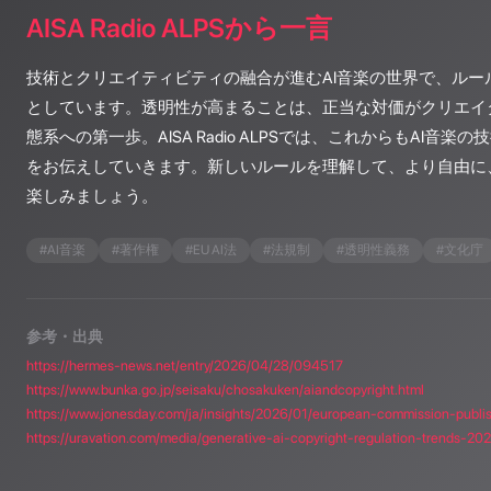
AISA Radio ALPSから一言
技術とクリエイティビティの融合が進むAI音楽の世界で、ルー
としています。透明性が高まることは、正当な対価がクリエイ
態系への第一歩。AISA Radio ALPSでは、これからもAI音
をお伝えしていきます。新しいルールを理解して、より自由に
楽しみましょう。
#
AI音楽
#
著作権
#
EU AI法
#
法規制
#
透明性義務
#
文化庁
参考・出典
https://hermes-news.net/entry/2026/04/28/094517
https://www.bunka.go.jp/seisaku/chosakuken/aiandcopyright.html
https://uravation.com/media/generative-ai-copyright-regulation-trends-20