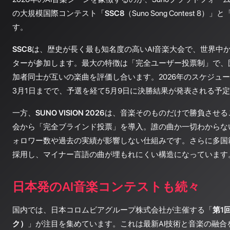
の大規模国際コンテスト「
SSC8
（Suno Song Contest 8）」と
す。
SSC8
は、歴史が長く最も知名度の高いAI音楽大会で、世界中
ターが参加します。最大の特徴は「完全ユーザー投票制」で、
加者同士が互いの楽曲を評価し合います。2026年のスケジュー
3月1日までで、予選を経て5月9日に決勝結果が発表される予
一方、
SUNO VISION 2026
は、音楽そのものだけで勝負させるこ
会から「完全ブラインド投票」を導入。誰の曲か一切わからな
ォロワー数や過去の実績が影響しない仕組みです。さらに多国
採用し、マイナー言語の曲が埋もれにくい構造になっています
日本発のAI音楽コンテストも続々
国内では、日本コロムビアグループ株式会社が主催する「
第1
ク）
」が注目を集めています。これは最新AI技術と音楽の融合