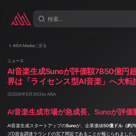
AISA Mediaに戻る
ニュース
AI音楽生成Sunoが評価額7850億
界は「ライセンス型AI音楽」へ大転
2026年5月30日
by AISA
AI音楽生成市場が急成長、Sunoが評価
AI音楽生成スタートアップの
Suno
が、企業価値
50億ドル（約7
ズD資金調達ラウンドの完了間近であることが報じられました。こ