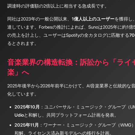
調達時の評価額の2倍以上に相当する急成長です。
同社は2023年の一般公開以来、
1億人以上のユーザー
を獲得し
達しています。Forbesの推計によれば、Sunoは2025年に約1億
の売上を計上し、ユーザーはSpotifyの全カタログに匹敵する
7
るとされます。
音楽業界の構造転換：訴訟から「ライセ
楽」へ
2025年後半から2026年前半にかけて、AI音楽業界と伝統的
化しています。
2025年10月
：ユニバーサル・ミュージック・グループ（UM
Udio
と和解し、共同プラットフォーム計画を発表。
2025年11月
：ワーナー・ミュージック・グループ（WMG
和解。ライセンス済み新モデルへの移行を計画。