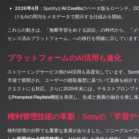
2026年4月
：Spotifyが
AI Credits
のベータ版をローンチ。D
けるAIの関与をメタデータで開示する仕組みを開始。
これらの動きは、「無断学習をめぐる訴訟」の時代から、「メ
センス済みプラットフォーム」への移行を明確に示しています
プラットフォームのAI活用も進化
ストリーミングサービス側のAI活用も高度化しています。Spotif
市場で展開され、ユーザーの聴取履歴に基づいて楽曲を紹介す
クエストにも対応。さらに2025年末には、テキストプロンプ
る
Prompted Playlists
機能を発表し、生成と推薦の融合を推し進
権利管理技術の革新：Sonyの「学習
権利管理の分野でも重要な進展がありました。ソニーグループが