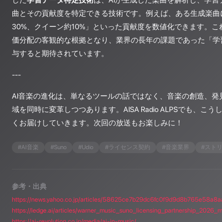
した
学習データ特定技術
は、AIが生成した楽曲を解析し、学
曲とその貢献度を特定できる技術です。例えば、ある生成楽曲
30%、クイーン約10%」といった貢献度を数値化できます。
価分配の客観的な根拠となり、業界の長年の課題であった「学
与すると期待されています。
---
AI音楽の進化は、単なるツールの話ではなく、音楽の創造、発
域を同時に変革しつつあります。AISA Radio ALPSでも、
くお届けしていきます。次回の放送もお楽しみに！
#
AI音楽
#
Suno
#
Udio
#
ライセンス契約
#
音楽業界
#
スト
参考・出典
https://news.yahoo.co.jp/articles/58625ce7b29dc6fc0f9d9d8b765e58a8
https://ledge.ai/articles/warner_music_suno_licensing_partnership_2026_
https://ai-revolution.co.jp/media/ai-in-music/