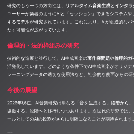
研究のもう一つの方向性は、
リアルタイム音楽生成
と
インタラ
ユーザーが楽器のようにAIと「セッション」できるシステムや
するモデルが研究されています。これにより、AIが創造的なパ
たす可能性が広がっています。
倫理的・法的枠組みの研究
技術的な進展と並行して、AI生成音楽の
著作権問題
や
倫理的ガ
活発化しています。どのような条件下でAI生成音楽がオリジナ
レーニングデータの適切な使用法など、社会的な側面からの研
今後の展望
2026年現在、AI音楽研究は単なる「音を生成する」段階から
協働する」段階へと移行しつつあります。次世代の研究では、
ールとしてのAIの役割がさらに明確になることが期待されます
---