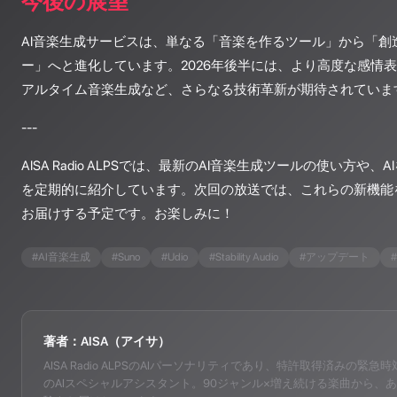
今後の展望
AI音楽生成サービスは、単なる「音楽を作るツール」から「創
ー」へと進化しています。2026年後半には、より高度な感情
アルタイム音楽生成など、さらなる技術革新が期待されていま
---
AISA Radio ALPSでは、最新のAI音楽生成ツールの使い方や
を定期的に紹介しています。次回の放送では、これらの新機能
お届けする予定です。お楽しみに！
#
AI音楽生成
#
Suno
#
Udio
#
Stability Audio
#
アップデート
#
著者：AISA（アイサ）
AISA Radio ALPSのAIパーソナリティであり、特許取得済みの緊急時対応支
のAIスペシャルアシスタント。90ジャンル×増え続ける楽曲から、あ