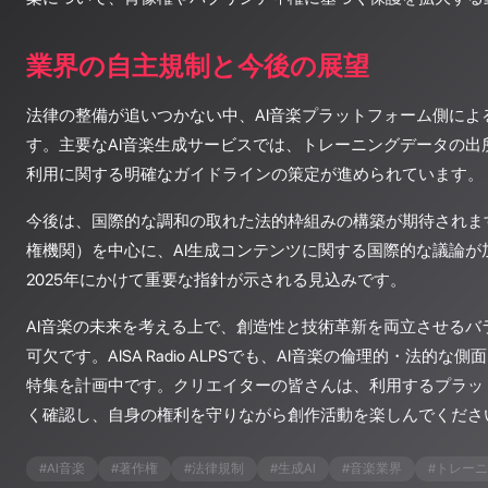
業界の自主規制と今後の展望
法律の整備が追いつかない中、AI音楽プラットフォーム側によ
す。主要なAI音楽生成サービスでは、トレーニングデータの出
利用に関する明確なガイドラインの策定が進められています。
今後は、国際的な調和の取れた法的枠組みの構築が期待されます
権機関）を中心に、AI生成コンテンツに関する国際的な議論が加
2025年にかけて重要な指針が示される見込みです。
AI音楽の未来を考える上で、創造性と技術革新を両立させるバ
可欠です。AISA Radio ALPSでも、AI音楽の倫理的・法的
特集を計画中です。クリエイターの皆さんは、利用するプラッ
く確認し、自身の権利を守りながら創作活動を楽しんでくださ
#
AI音楽
#
著作権
#
法律規制
#
生成AI
#
音楽業界
#
トレーニ