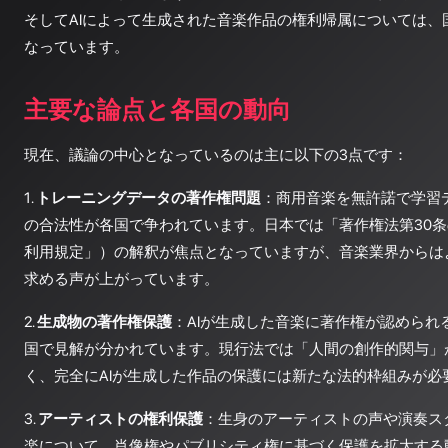
そしてAIによって生成された音楽作品の権利帰属については、
なっています。
主要な論点と各国の動向
現在、議論の中心となっているのは主に以下の3点です：
1.
トレーニングデータの著作権問題
：商用音楽を無許諾で学習
の合法性が各国で争われています。日本では「著作権法第30条
利用規定」）の解釈が焦点となっていますが、音楽業界からは
求める声が上がっています。
2.
生成物の著作権保護
：AIが生成した音楽に著作権が認められ
国で見解が分かれています。現行法では「人間の創作的関与」
く、完全にAIが生成した作品の保護には新たな法的枠組みが必
3.
アーティストの権利保護
：生身のアーティストの声や演奏ス
楽について、肖像権やパブリシティ権に基づく保護を拡大する