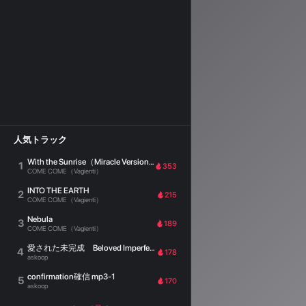
人気トラック
With the Sunrise（Miracle Version）
1
353
COME COME（Vagienti）
INTO THE EARTH
2
215
COME COME（Vagienti）
Nebula
3
189
COME COME（Vagienti）
愛された未完成 Beloved Imperfection
4
178
askoop
confirmation確信 mp3-1
5
170
askoop