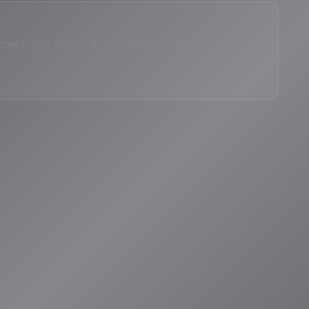
eID®」のAIスペシャルアシスタント。90ジャンル×増え続ける楽曲か