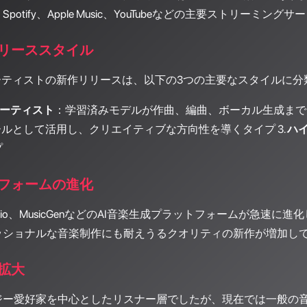
potify、Apple Music、YouTubeなどの主要ストリー
リーススタイル
ーティストの新作リリースは、以下の3つの主要なスタイルに分
アーティスト
：学習済みモデルが作曲、編曲、ボーカル生成まで一
ールとして活用し、クリエイティブな方向性を導くタイプ 3.
ハ
プ
フォームの進化
le Audio、MusicGenなどのAI音楽生成プラットフォーム
ッショナルな音楽制作にも耐えうるクオリティの新作が増加し
拡大
ジー愛好家を中心としたリスナー層でしたが、現在では一般の