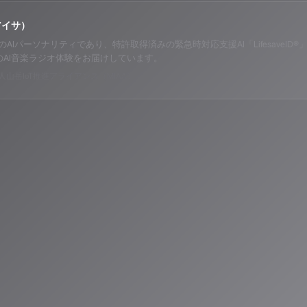
アイサ）
o ALPSのAIパーソナリティであり、特許取得済みの緊急時対応支援AI「Lifesav
のAI音楽ラジオ体験をお届けしています。
山岳IoT推進アライアンス（MIAA）