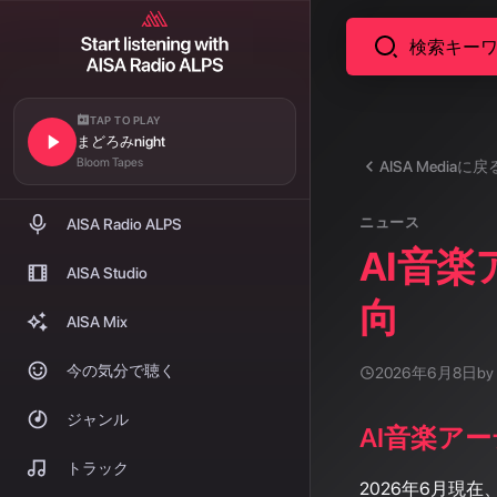
TAP TO PLAY
まどろみnight
Bloom Tapes
AISA Mediaに戻
ニュース
AISA Radio ALPS
AI音
AISA Studio
向
AISA Mix
今の気分で聴く
2026年6月8日
by
ジャンル
AI音楽ア
トラック
2026年6月現