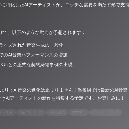
ドに特化したAIアーティストが、ニッチな需要を満たす形で支
向けて、以下のような動向が予想されます：
ライズされた音楽生成の一般化
でのAI音楽パフォーマンスの増加
ベルとの正式な契約締結事例の出現
PSより
：AI音楽の進化は止まりません！当番組では最新のAI音
きAIアーティストの新作を特集する予定です。お楽しみに！
ーティスト
#
新作リリース
#
音楽生成
#
2026年
#
ストリーミング