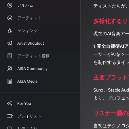
アルバム
ティストたちが、S
アーティスト
多様化するリ
ランキング
現在のAI音楽ア
Artist Shoutout
1.
完全自律型AI
ーサーがAIをツ
アーティスト投稿
を制作するタイ
AISA Community
主要プラット
AISA Media
Suno、Stab
より、プロフェ
For You
リスナー層の
プレイリスト
当初はテクノロ
お気に入り