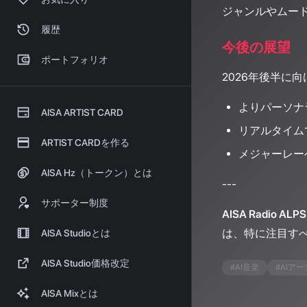
ジャンルやムー
履歴
今後の展望
ポートフォリオ
2026年後半に
よりパーソナ
AISA ARTIST CARD
リアルタイム
ARTIST CARDを作る
メジャーレー
AISA Hz（トークン）とは
---
サポーター制度
AISA Radio AL
は、特に注目すべ
AISA Studioとは
AISA Studio価格改定
#
AI音楽
#
AIア
AISA Mixとは