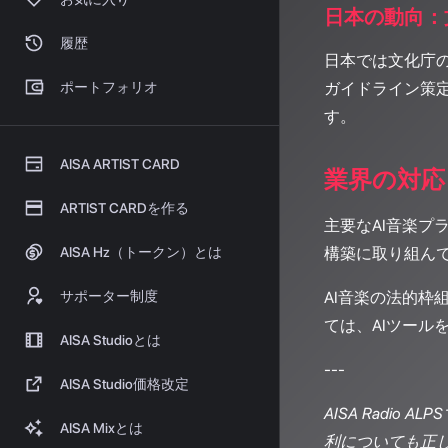
日本の動向：
履歴
日本では文化庁の
ポートフォリオ
ガイドライン策定
す。
AISA ARTIST CARD
業界の対応
ARTIST CARDを作る
主要なAI音楽
AISA Hz（トークン）とは
構築に取り組んで
サポーター制度
AI音楽の法的枠
ては、AIツー
AISA Studioとは
---
AISA Studio価格改定
AISA Radi
AISA Mixとは
利についても正