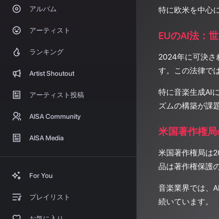
アルバム
特に欧米を中心
アーティスト
EUのAI法：
ランキング
2024年に可決され
す。この法律で
Artist Shoutout
特に音楽生成A
アーティスト投稿
ズムの構築が課
AISA Community
米国著作権局
AISA Media
米国著作権局は2
品は著作権保護
For You
音楽業界では、A
プレイリスト
続いています。
お気に入り