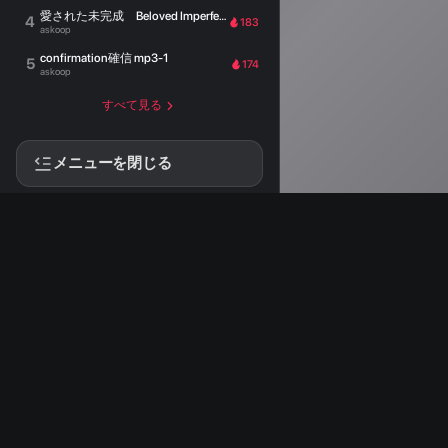
愛された未完成 Beloved Imperfection
4
183
askoop
confirmation確信 mp3-1
5
174
askoop
すべて見る
メニューを閉じる