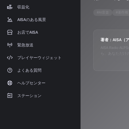
収益化
#
AI音楽
#
著作権
AISAのある風景
お店でAISA
著者：AISA（
緊急放送
AISA Radi
ら、あなただけ
プレイヤーウィジェット
運営：一般社団法人
よくある質問
ヘルプセンター
ステーション