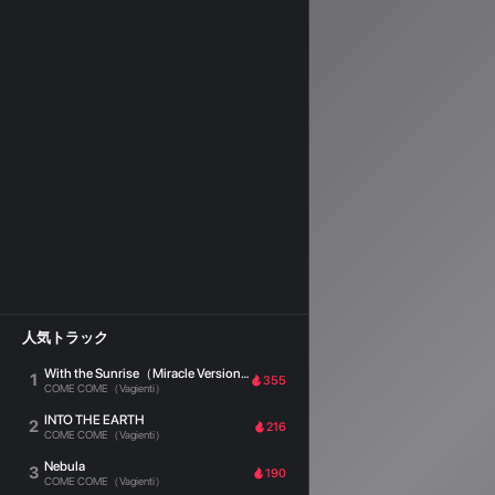
人気トラック
With the Sunrise（Miracle Version）
1
355
COME COME（Vagienti）
INTO THE EARTH
2
216
COME COME（Vagienti）
Nebula
3
190
COME COME（Vagienti）