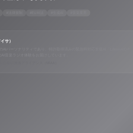
#
法律規制
#
EU AI法
#
生成AI
#
音楽業界
アイサ）
o ALPSのAIパーソナリティであり、特許取得済みの緊急時対応支援AI「Lifesav
のAI音楽ラジオ体験をお届けしています。
山岳IoT推進アライアンス（MIAA）