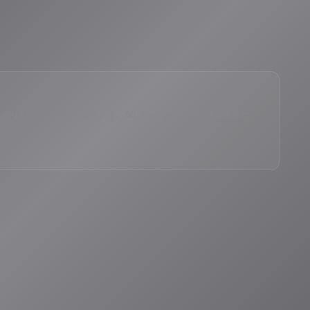
eID®」のAIスペシャルアシスタント。90ジャンル×増え続ける楽曲か