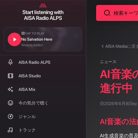
TAP TO PLAY
No Salvation Here
Wistaria Addict
AISA Mediaに戻
ニュース
AISA Radio ALPS
AI音
AISA Studio
進行中
AISA Mix
今の気分で聴く
2026年6月8日
by
ジャンル
AI音楽の
トラック
AI生成音楽の普