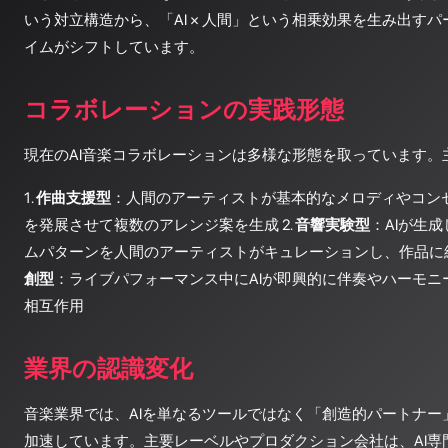
いう対立構造から、「AI × 人間」という相乗効果を生み出す
イムがシフトしています。
コラボレーションの実践形態
現在のAI音楽コラボレーションは多様な形態を取っています。
1.
作曲支援型
：人間のアーティストが基本的なメロディやコンセ
を発展させて複数のアレンジ案を生成 2.
音響実験型
：AIが生
ムパターンを人間のアーティストがキュレーションし、作品に組
創型
：ライブパフォーマンス中にAIが即興的に伴奏やハーモニ
相互作用
業界の認識変化
音楽業界では、AIを単なるツールではなく「創造的パートナー
加速しています。主要レーベルやプロダクション会社は、AI専