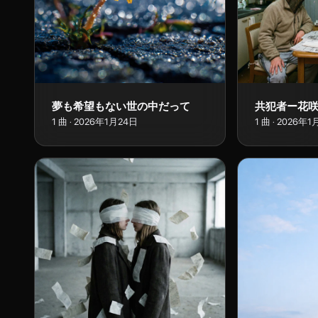
夢も希望もない世の中だって
共犯者ー花
1
曲
·
2026年1月24日
1
曲
·
2026年1