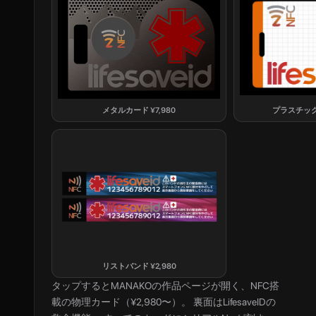
メタルカード
¥
7,980
プラスチッ
リストバンド
¥
2,980
タップすると
MANAKO
の作品ページが開く、NFC搭
載の物理カード（¥2,980〜）。 裏面はLifesaveIDの