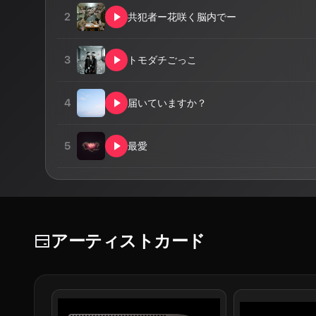
2
共犯者ー花咲く脳内でー
3
トモダチごっこ
4
届いていますか？
5
最愛
アーティストカード