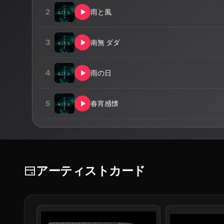
2
雨と風
3
南無 ダダ
4
雨の日
5
春宵感懐
アーティストカード