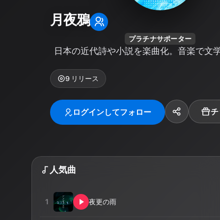
月夜鴉
プラチナサポーター
日本の近代詩や小説を楽曲化。音楽で文
9
リリース
チ
ログインしてフォロー
人気曲
1
夜更の雨