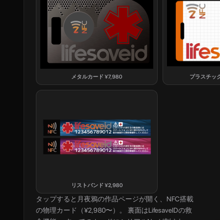
メタルカード
¥
7,980
プラスチッ
リストバンド
¥
2,980
タップすると
月夜鴉
の作品ページが開く、NFC搭載
の物理カード（¥2,980〜）。 裏面はLifesaveIDの救